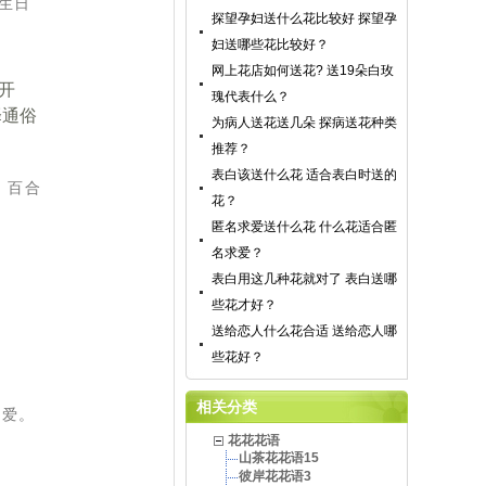
生日
探望孕妇送什么花比较好 探望孕
妇送哪些花比较好？
网上花店如何送花? 送19朵白玫
开
瑰代表什么？
择通俗
为病人送花送几朵 探病送花种类
推荐？
表白该送什么花 适合表白时送的
、百合
花？
匿名求爱送什么花 什么花适合匿
名求爱？
表白用这几种花就对了 表白送哪
些花才好？
送给恋人什么花合适 送给恋人哪
些花好？
相关分类
的爱。
花花花语
山茶花花语15
彼岸花花语3