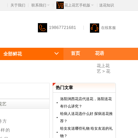
关于我们
联系我们
花上花艺手机版
 送花知识
|
|
|
|
19867721681
在线客服
首页
花语
全部鲜花
花花花语
花上花
艺
 >
花
热门文章
洛阳涧西花店代送花，洛阳送花
上花艺
有什么讲究？
给病人送花选什么好 探病送花推
待方
荐？
给女友送哪些礼物 给女友送的礼
一样的
物？