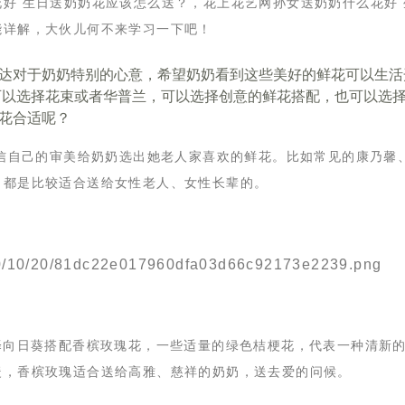
好 生日送奶奶花应该怎么送？，花上花艺网孙女送奶奶什么花好 
能详解，大伙儿何不来学习一下吧！
达对于奶奶特别的心意，希望奶奶看到这些美好的鲜花可以生活
可以选择花束或者华普兰，可以选择创意的鲜花搭配，也可以选
花合适呢？
相信自己的审美给奶奶选出她老人家喜欢的鲜花。比如常见的康乃馨
，都是比较适合送给女性老人、女性长辈的。
择向日葵搭配香槟玫瑰花，一些适量的绿色桔梗花，代表一种清新
暖，香槟玫瑰适合送给高雅、慈祥的奶奶，送去爱的问候。