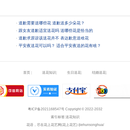
 ·
 道歉需要送哪些花 道歉送多少朵花？
 ·
 跟女友道歉适宜送花吗 送哪些花是恰当的
 ·
 道歉求原谅该送花卉不 表达歉意送啥花
 ·
 平安夜送花可以吗？ 适合平安夜送的花有啥？
首页
|
送花知识
|
生日送花
|
结婚送花
|
粤ICP备2021168547号
 Copyright © 2022-2032
索引标签:送花知识
花语，尽在花上花艺网(花上花艺) /jiehunsonghua/