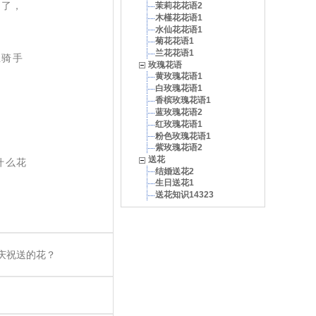
你了，
茉莉花花语2
木槿花花语1
水仙花花语1
菊花花语1
兰花花语1
业骑手
玫瑰花语
黄玫瑰花语1
白玫瑰花语1
香槟玫瑰花语1
蓝玫瑰花语2
红玫瑰花语1
粉色玫瑰花语1
紫玫瑰花语2
送花
什么花
结婚送花2
生日送花1
送花知识14323
友庆祝送的花？