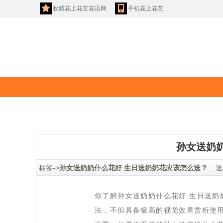
收藏花上花艺花语网
手机花上花艺
花语
玫瑰花语
孙女送奶
 标签->
孙女送奶奶什么花好 生日送奶奶花应该怎么送？
送
你了解孙女送奶奶什么花好 生日送
法，不但具备极高的视觉效果赏析使