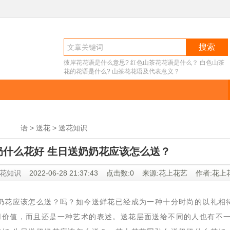
搜索
彼岸花花语是什么意思?
红色山茶花花语是什么？
白色山茶
花的花语是什么?
山茶花花语及代表意义？
送花
语
 >
送花
 >
送花知识
奶什么花好 生日送奶奶花应该怎么送？
花知识
 2022-06-28 21:37:43 点击数:0 来源:花上花艺 作者:花
奶奶花应该怎么送？吗？如今送鲜花已经成为一种十分时尚的以礼相
用价值，而且还是一种艺术的表述。送花层面送给不同的人也有不