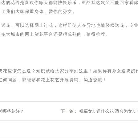
表达的花语是喜欢你每天都能快快乐乐，虽然我这次又不能回家看
为了我们大家保重身体，爱你的孙女。
奶送花，可以选择网上订花，这样即使人在异地也能轻松送花，专
很多大城市的网上鲜花平台还是很成熟的，值得推荐。
奶奶花应该怎么送？知识就给大家分享到这里！如果你有孙女送奶奶
任何问题，都能够和花上花艺开展资询、沟通交流！
送哪些花好？
下一篇：
 祝福女友送什么花 适合为女